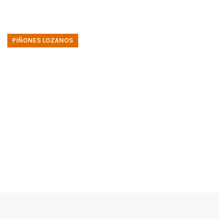
PIÑONES LOZANOS
Elaboración artesana
de piñones españoles
desde 1952
Joaquín Lozano Sanz