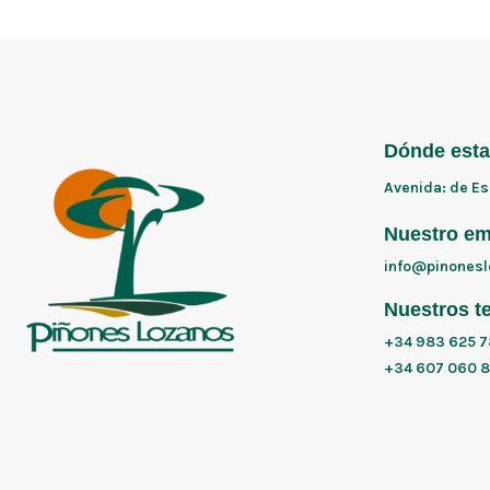
Dónde est
Avenida: de Es
Nuestro em
info@pinones
Nuestros t
+34 983 625 7
+34 607 060 