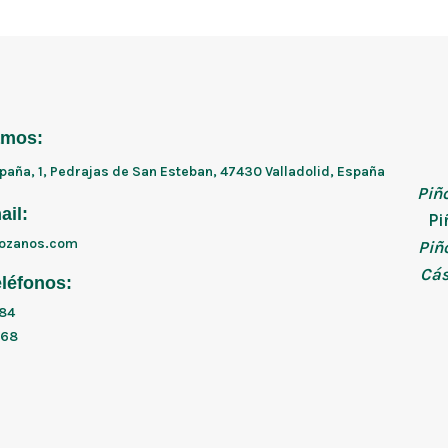
amos:
paña, 1, Pedrajas de San Esteban, 47430 Valladolid, España
Piñ
ail:
Pi
lozanos.com
Piñ
Cás
eléfonos:
84
868