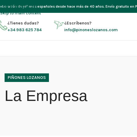
Skip to navigation
laboración de piñones españoles desde hace más de 40 años. Envío gratuito en Pe
Skip to main content
¿Tienes dudas?
¿Escríbenos?
+34 983 625 784
info@pinoneslozanos.com
PIÑONES LOZANOS
La Empresa