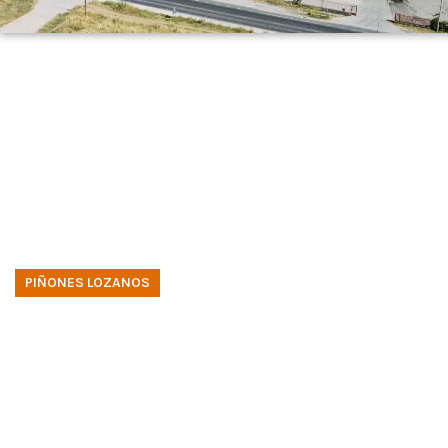
PIÑONES LOZANOS
Elaboración artesana de
españoles desde 1952