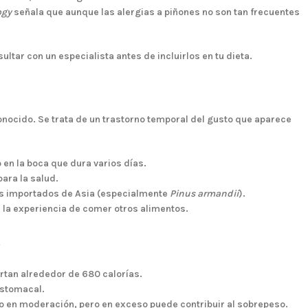
ogy
señala que aunque las alergias a piñones no son tan frecuentes
ultar con un especialista antes de incluirlos en tu dieta.
nocido. Se trata de un trastorno temporal del gusto que aparece
en la boca que dura varios días.
ara la salud.
nes importados de Asia (especialmente
Pinus armandii
).
 la experiencia de comer otros alimentos.
s
rtan alrededor de
680 calorías
.
stomacal.
vo en moderación, pero en exceso puede contribuir al sobrepeso.