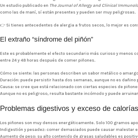
Un estudio publicado en
The Journal of Allergy and Clinical Immunol
como las de maní, sí están presentes y pueden ser muy peligrosas.
👉 Si tienes antecedentes de alergia a frutos secos, lo mejor es cons
El extraño “síndrome del piñón”
Este es probablemente el efecto secundario más curioso y menos co
entre 24 y 48 horas después de comer piñones.
Cómo se siente
: las personas describen un sabor metálico o amargo 
Duración
: puede persistir hasta dos semanas, aunque no es dañino p
Causa
: se cree que está relacionado con ciertas especies de piño
Aunque no es peligroso, resulta bastante incómodo y puede arruinar
Problemas digestivos y exceso de caloría
Los piñones son muy densos energéticamente. Solo 100 gramos apo
Indigestión y pesadez
: comer demasiados puede causar malestar e
Aumento de peso
: su alto contenido de grasas saludables es positi