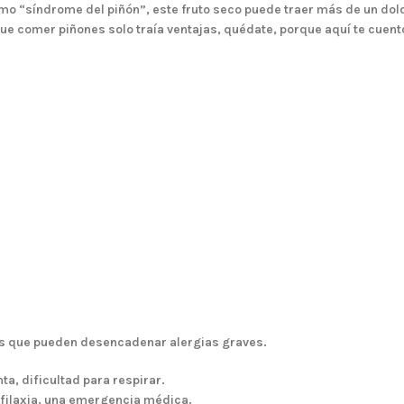
mo “síndrome del piñón”, este fruto seco puede traer más de un dol
e comer piñones solo traía ventajas, quédate, porque aquí te cuent
ntos que pueden desencadenar
alergias graves
.
ta, dificultad para respirar.
filaxia
, una emergencia médica.