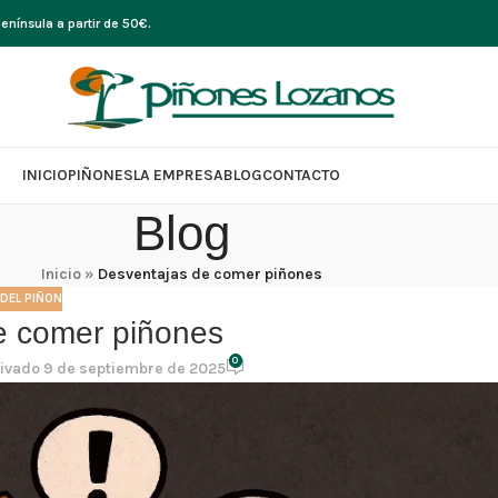
nínsula a partir de 50€.
INICIO
PIÑONES
LA EMPRESA
BLOG
CONTACTO
Blog
Inicio
»
Desventajas de comer piñones
DEL PIÑON
e comer piñones
0
ivado 9 de septiembre de 2025