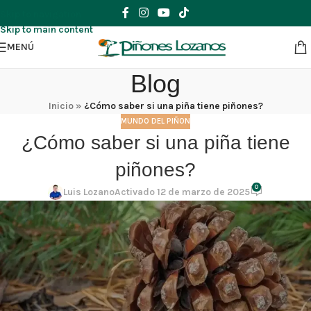
Skip to navigation
Skip to main content
MENÚ
Blog
Inicio
»
¿Cómo saber si una piña tiene piñones?
MUNDO DEL PIÑON
¿Cómo saber si una piña tiene
piñones?
0
Luis Lozano
Activado 12 de marzo de 2025