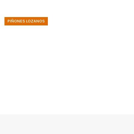
PIÑONES LOZANOS
Elaboración artesana
de piñones españoles
desde 1952
Joaquín Lozano Sanz